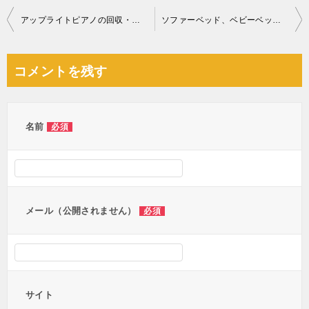
投
アップライトピアノの回収・処分ご依頼 お客様の声
ソファーベッド、ベビーベッド、三人掛けソファー、食器棚等の回収
稿
ナ
コメントを残す
ビ
ゲ
ー
名前
必須
シ
ョ
ン
メール（公開されません）
必須
サイト