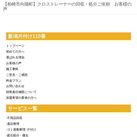
【柏崎市向陽町】クロストレーナーの回収・処分ご依頼 お客様の
声
新潟片付け110番
トップページ
初めての方へ
選ばれる理由
お客様の声
施工事例
ご意見・ご感想
料金プラン
お問い合わせ
賠償責任補償について
加盟希望の業者の方へ
サービス一覧
-不用品回収
-遺品整理
-ゴミ屋敷整理･片付け
-庭石処分・撤去