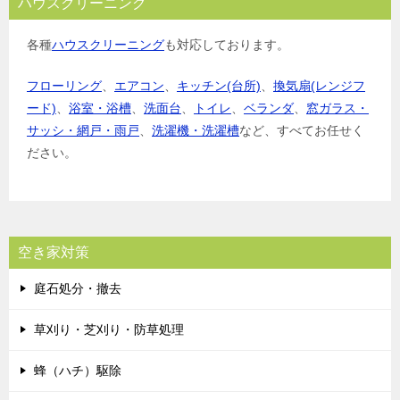
ハウスクリーニング
各種
ハウスクリーニング
も対応しております。
フローリング
、
エアコン
、
キッチン(台所)
、
換気扇(レンジフ
ード)
、
浴室・浴槽
、
洗面台
、
トイレ
、
ベランダ
、
窓ガラス・
サッシ・網戸・雨戸
、
洗濯機・洗濯槽
など、すべてお任せく
ださい。
空き家対策
庭石処分・撤去
草刈り・芝刈り・防草処理
蜂（ハチ）駆除