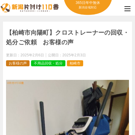
365日年中無休
新潟全域対応
【柏崎市向陽町】クロストレーナーの回収・
処分ご依頼 お客様の声
更新日：
2025年2月6日
公開日：
2025年2月3日
お客様の声
不用品回収・処分
柏崎市