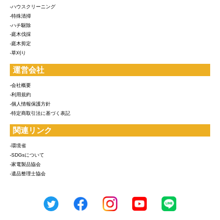
-ハウスクリーニング
-特殊清掃
-ハチ駆除
-庭木伐採
-庭木剪定
-草刈り
運営会社
-会社概要
-利用規約
-個人情報保護方針
-特定商取引法に基づく表記
関連リンク
-環境省
-SDGsについて
-家電製品協会
-遺品整理士協会