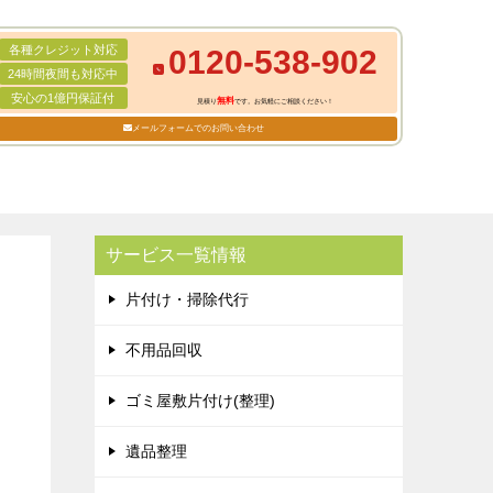
各種クレジット対応
0120-538-902
24時間夜間も対応中
安心の1億円保証付
無料
見積り
です。お気軽にご相談ください！
メールフォームでのお問い合わせ
サービス一覧情報
片付け・掃除代行
不用品回収
ゴミ屋敷片付け(整理)
遺品整理