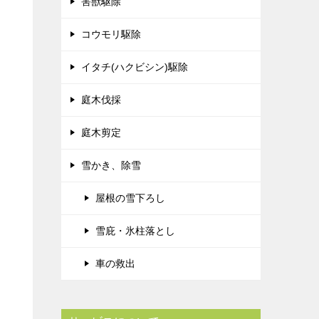
害獣駆除
コウモリ駆除
イタチ(ハクビシン)駆除
庭木伐採
庭木剪定
雪かき、除雪
屋根の雪下ろし
雪庇・氷柱落とし
車の救出