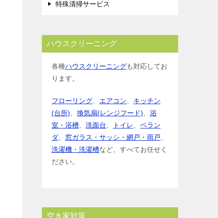
特殊清掃サービス
ハウスクリーニング
各種
ハウスクリーニング
も対応してお
ります。
フローリング
、
エアコン
、
キッチン
(台所)
、
換気扇(レンジフード)
、
浴
室・浴槽
、
洗面台
、
トイレ
、
ベラン
ダ
、
窓ガラス・サッシ・網戸・雨戸
、
洗濯機・洗濯槽
など、すべてお任せく
ださい。
空き家対策