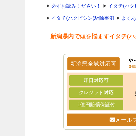
必ずお読みください！
イタチ(ハク
イタチ(ハクビシン)駆除事例
よく
新潟県内で頭を悩ますイタチ(ハ
や
新潟県
全域
対応可
3
即日対応可
クレジット対応
1億円賠償保証付
メール