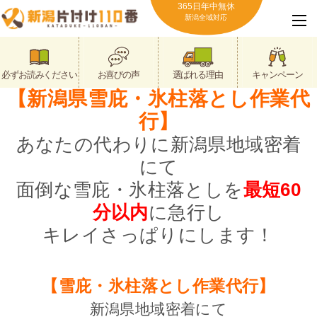
365日年中無休
新潟全域対応
必ずお読みください
お喜びの声
選ばれる理由
キャンペーン
【新潟県雪庇・氷柱落とし作業代
行】
あなたの代わりに新潟県地域密着
にて
面倒な雪庇・氷柱落としを
最短60
分以内
に急行し
キレイさっぱりにします！
【雪庇・氷柱落とし作業代行】
新潟県地域密着にて