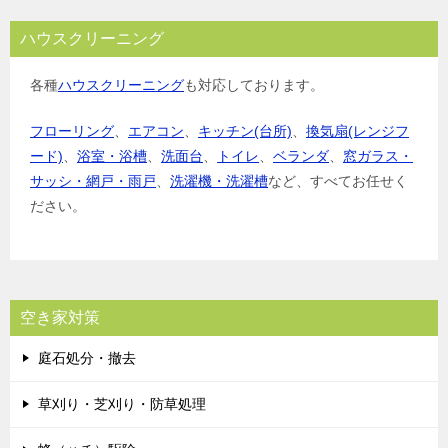
ハウスクリーニング
各種
ハウスクリーニング
も対応しております。
フローリング
、
エアコン
、
キッチン(台所)
、
換気扇(レンジフ
ード)
、
浴室・浴槽
、
洗面台
、
トイレ
、
ベランダ
、
窓ガラス・
サッシ・網戸・雨戸
、
洗濯機・洗濯槽
など、すべてお任せく
ださい。
空き家対策
庭石処分・撤去
草刈り・芝刈り・防草処理