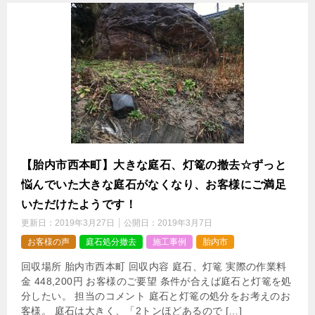
【胎内市西本町】大きな庭石、灯篭の撤去☆ずっと
悩んでいた大きな庭石がなくなり、お客様にご満足
いただけたようです！
更新日：
2019年3月27日
公開日：
2019年3月7日
お客様の声
庭石処分撤去
施工事例
胎内市
回収場所 胎内市西本町 回収内容 庭石、灯篭 実際の作業料
金 448,200円 お客様のご要望 条件が合えば庭石と灯篭を処
分したい。 担当のコメント 庭石と灯篭の処分をお考えのお
客様。 庭石は大きく、「2トンほどあるので […]