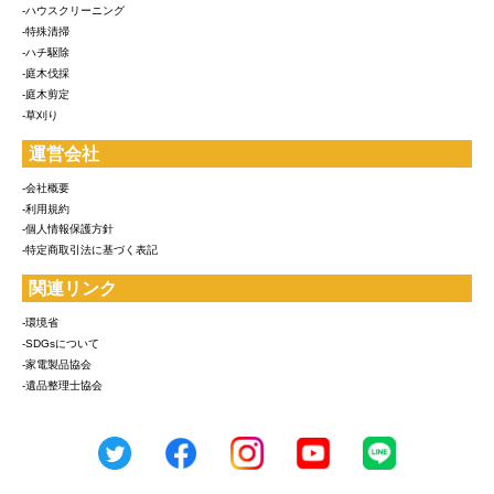
-ハウスクリーニング
-特殊清掃
-ハチ駆除
-庭木伐採
-庭木剪定
-草刈り
運営会社
-会社概要
-利用規約
-個人情報保護方針
-特定商取引法に基づく表記
関連リンク
-環境省
-SDGsについて
-家電製品協会
-遺品整理士協会