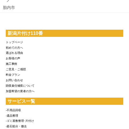
胎内市
新潟片付け110番
トップページ
初めての方へ
選ばれる理由
お客様の声
施工事例
ご意見・ご感想
料金プラン
お問い合わせ
賠償責任補償について
加盟希望の業者の方へ
サービス一覧
-不用品回収
-遺品整理
-ゴミ屋敷整理･片付け
-庭石処分・撤去