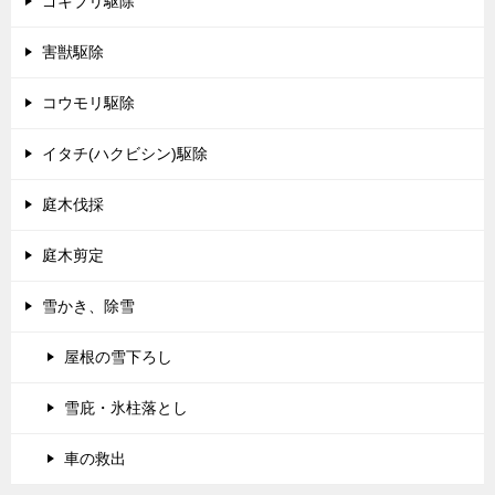
ゴキブリ駆除
害獣駆除
コウモリ駆除
イタチ(ハクビシン)駆除
庭木伐採
庭木剪定
雪かき、除雪
屋根の雪下ろし
雪庇・氷柱落とし
車の救出