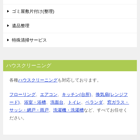
ゴミ屋敷片付け(整理)
遺品整理
特殊清掃サービス
ハウスクリーニング
各種
ハウスクリーニング
も対応しております。
フローリング
、
エアコン
、
キッチン(台所)
、
換気扇(レンジフ
ード)
、
浴室・浴槽
、
洗面台
、
トイレ
、
ベランダ
、
窓ガラス・
サッシ・網戸・雨戸
、
洗濯機・洗濯槽
など、すべてお任せく
ださい。