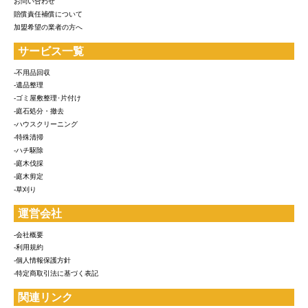
お問い合わせ
賠償責任補償について
加盟希望の業者の方へ
サービス一覧
-不用品回収
-遺品整理
-ゴミ屋敷整理･片付け
-庭石処分・撤去
-ハウスクリーニング
-特殊清掃
-ハチ駆除
-庭木伐採
-庭木剪定
-草刈り
運営会社
-会社概要
-利用規約
-個人情報保護方針
-特定商取引法に基づく表記
関連リンク