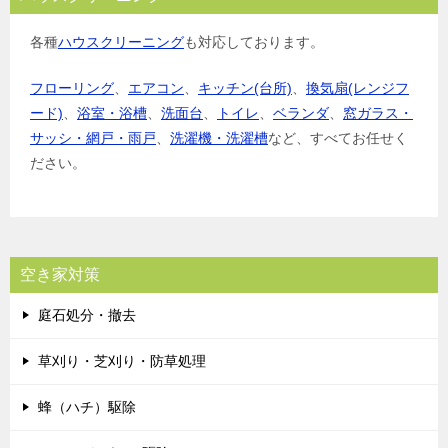
各種
ハウスクリーニング
も対応しております。
フローリング
、
エアコン
、
キッチン(台所)
、
換気扇(レンジフ
ード)
、
浴室・浴槽
、
洗面台
、
トイレ
、
ベランダ
、
窓ガラス・
サッシ・網戸・雨戸
、
洗濯機・洗濯槽
など、すべてお任せく
ださい。
空き家対策
庭石処分・撤去
草刈り・芝刈り・防草処理
蜂（ハチ）駆除