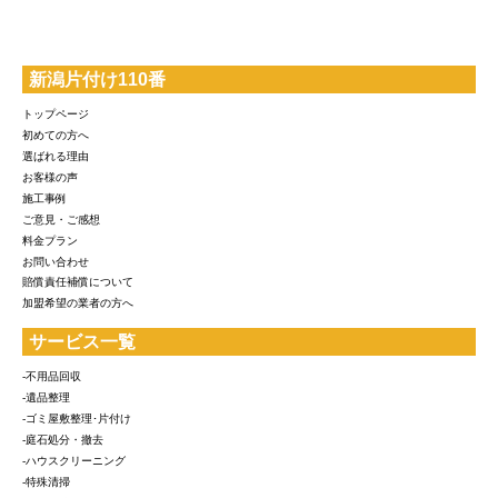
新潟片付け110番
トップページ
初めての方へ
選ばれる理由
お客様の声
施工事例
ご意見・ご感想
料金プラン
お問い合わせ
賠償責任補償について
加盟希望の業者の方へ
サービス一覧
-不用品回収
-遺品整理
-ゴミ屋敷整理･片付け
-庭石処分・撤去
-ハウスクリーニング
-特殊清掃