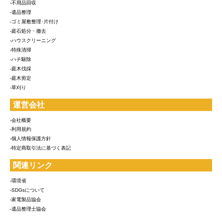
-不用品回収
-遺品整理
-ゴミ屋敷整理･片付け
-庭石処分・撤去
-ハウスクリーニング
-特殊清掃
-ハチ駆除
-庭木伐採
-庭木剪定
-草刈り
運営会社
-会社概要
-利用規約
-個人情報保護方針
-特定商取引法に基づく表記
関連リンク
-環境省
-SDGsについて
-家電製品協会
-遺品整理士協会