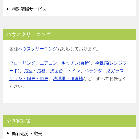
特殊清掃サービス
ハウスクリーニング
各種
ハウスクリーニング
も対応しております。
フローリング
、
エアコン
、
キッチン(台所)
、
換気扇(レンジフ
ード)
、
浴室・浴槽
、
洗面台
、
トイレ
、
ベランダ
、
窓ガラス・
サッシ・網戸・雨戸
、
洗濯機・洗濯槽
など、すべてお任せく
ださい。
空き家対策
庭石処分・撤去