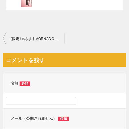
投
【限定1名さま】VORNADO サーキュレーター VFAN2-JP アンティークグリーン
稿
ナ
コメントを残す
ビ
ゲ
ー
名前
必須
シ
ョ
ン
メール（公開されません）
必須