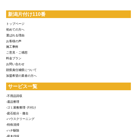
新潟片付け110番
トップページ
初めての方へ
選ばれる理由
お客様の声
施工事例
ご意見・ご感想
料金プラン
お問い合わせ
賠償責任補償について
加盟希望の業者の方へ
サービス一覧
-不用品回収
-遺品整理
-ゴミ屋敷整理･片付け
-庭石処分・撤去
-ハウスクリーニング
-特殊清掃
-ハチ駆除
-庭木伐採