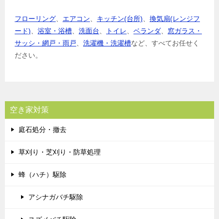
フローリング
、
エアコン
、
キッチン(台所)
、
換気扇(レンジフ
ード)
、
浴室・浴槽
、
洗面台
、
トイレ
、
ベランダ
、
窓ガラス・
サッシ・網戸・雨戸
、
洗濯機・洗濯槽
など、すべてお任せく
ださい。
空き家対策
庭石処分・撤去
草刈り・芝刈り・防草処理
蜂（ハチ）駆除
アシナガバチ駆除