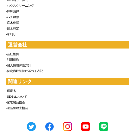
-ハウスクリーニング
-特殊清掃
-ハチ駆除
-庭木伐採
-庭木剪定
-草刈り
運営会社
-会社概要
-利用規約
-個人情報保護方針
-特定商取引法に基づく表記
関連リンク
-環境省
-SDGsについて
-家電製品協会
-遺品整理士協会