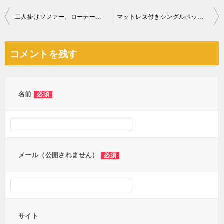
投
二人掛けソファー、ローテーブル、椅子、ラック等の回収・処分ご依頼
マットレス付きシングルベッド、冷蔵庫、ラック、テレビ台等の回収
稿
ナ
コメントを残す
ビ
ゲ
ー
名前
必須
シ
ョ
ン
メール（公開されません）
必須
サイト