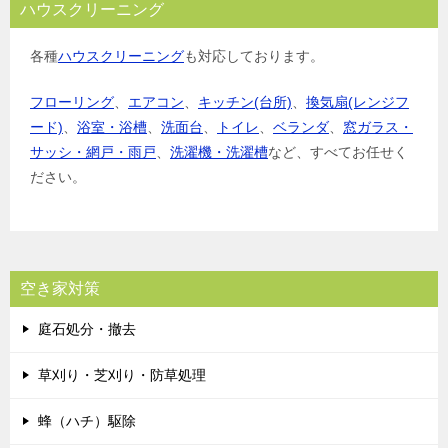
ハウスクリーニング
各種
ハウスクリーニング
も対応しております。
フローリング
、
エアコン
、
キッチン(台所)
、
換気扇(レンジフ
ード)
、
浴室・浴槽
、
洗面台
、
トイレ
、
ベランダ
、
窓ガラス・
サッシ・網戸・雨戸
、
洗濯機・洗濯槽
など、すべてお任せく
ださい。
空き家対策
庭石処分・撤去
草刈り・芝刈り・防草処理
蜂（ハチ）駆除