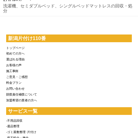
洗濯機、セミダブルベッド、シングルベッドマットレスの回収・処
分
新潟片付け110番
トップページ
初めての方へ
選ばれる理由
お客様の声
施工事例
ご意見・ご感想
料金プラン
お問い合わせ
賠償責任補償について
加盟希望の業者の方へ
サービス一覧
-不用品回収
-遺品整理
-ゴミ屋敷整理･片付け
-庭石処分・撤去