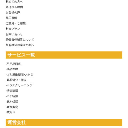
初めての方へ
選ばれる理由
お客様の声
施工事例
ご意見・ご感想
料金プラン
お問い合わせ
賠償責任補償について
加盟希望の業者の方へ
サービス一覧
-不用品回収
-遺品整理
-ゴミ屋敷整理･片付け
-庭石処分・撤去
-ハウスクリーニング
-特殊清掃
-ハチ駆除
-庭木伐採
-庭木剪定
-草刈り
運営会社