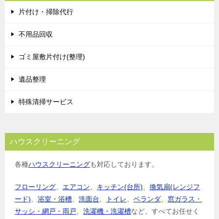
片付け・掃除代行
不用品回収
ゴミ屋敷片付け(整理)
遺品整理
特殊清掃サービス
ハウスクリーニング
各種
ハウスクリーニング
も対応しております。
フローリング
、
エアコン
、
キッチン(台所)
、
換気扇(レンジフ
ード)
、
浴室・浴槽
、
洗面台
、
トイレ
、
ベランダ
、
窓ガラス・
サッシ・網戸・雨戸
、
洗濯機・洗濯槽
など、すべてお任せく