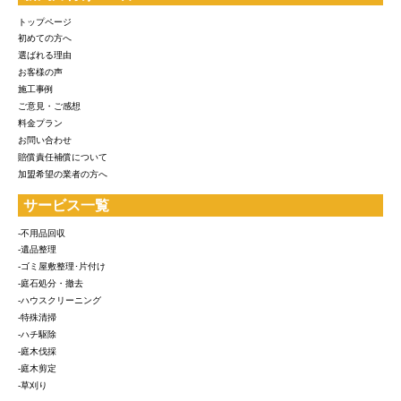
トップページ
初めての方へ
選ばれる理由
お客様の声
施工事例
ご意見・ご感想
料金プラン
お問い合わせ
賠償責任補償について
加盟希望の業者の方へ
サービス一覧
-不用品回収
-遺品整理
-ゴミ屋敷整理･片付け
-庭石処分・撤去
-ハウスクリーニング
-特殊清掃
-ハチ駆除
-庭木伐採
-庭木剪定
-草刈り