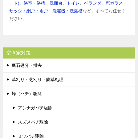
ード)
、
浴室・浴槽
、
洗面台
、
トイレ
、
ベランダ
、
窓ガラス・
サッシ・網戸・雨戸
、
洗濯機・洗濯槽
など、すべてお任せく
ださい。
空き家対策
庭石処分・撤去
草刈り・芝刈り・防草処理
蜂（ハチ）駆除
アシナガバチ駆除
スズメバチ駆除
ミツバチ駆除