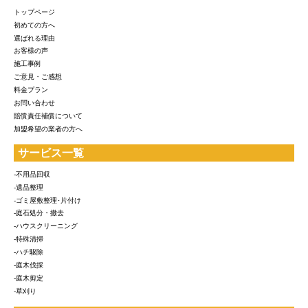
トップページ
初めての方へ
選ばれる理由
お客様の声
施工事例
ご意見・ご感想
料金プラン
お問い合わせ
賠償責任補償について
加盟希望の業者の方へ
サービス一覧
-不用品回収
-遺品整理
-ゴミ屋敷整理･片付け
-庭石処分・撤去
-ハウスクリーニング
-特殊清掃
-ハチ駆除
-庭木伐採
-庭木剪定
-草刈り