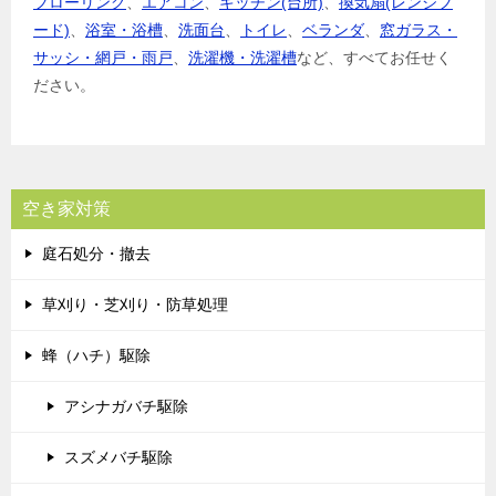
フローリング
、
エアコン
、
キッチン(台所)
、
換気扇(レンジフ
ード)
、
浴室・浴槽
、
洗面台
、
トイレ
、
ベランダ
、
窓ガラス・
サッシ・網戸・雨戸
、
洗濯機・洗濯槽
など、すべてお任せく
ださい。
空き家対策
庭石処分・撤去
草刈り・芝刈り・防草処理
蜂（ハチ）駆除
アシナガバチ駆除
スズメバチ駆除