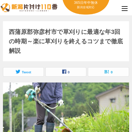
365日年中無休
新潟全域対応
西蒲原郡弥彦村市で草刈りに最適な年3回
の時期～楽に草刈りを終えるコツまで徹底
解説
Tweet
0
0