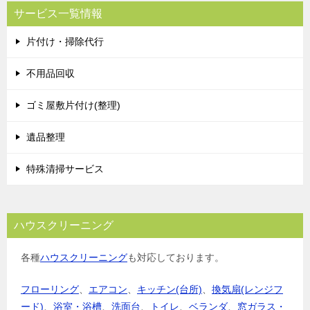
サービス一覧情報
片付け・掃除代行
不用品回収
ゴミ屋敷片付け(整理)
遺品整理
特殊清掃サービス
ハウスクリーニング
各種
ハウスクリーニング
も対応しております。
フローリング
、
エアコン
、
キッチン(台所)
、
換気扇(レンジフ
ード)
、
浴室・浴槽
、
洗面台
、
トイレ
、
ベランダ
、
窓ガラス・