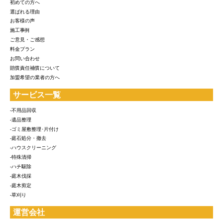
初めての方へ
選ばれる理由
お客様の声
施工事例
ご意見・ご感想
料金プラン
お問い合わせ
賠償責任補償について
加盟希望の業者の方へ
サービス一覧
-不用品回収
-遺品整理
-ゴミ屋敷整理･片付け
-庭石処分・撤去
-ハウスクリーニング
-特殊清掃
-ハチ駆除
-庭木伐採
-庭木剪定
-草刈り
運営会社