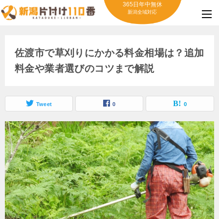
365日年中無休
新潟全域対応
佐渡市で草刈りにかかる料金相場は？追加
料金や業者選びのコツまで解説
Tweet
0
0