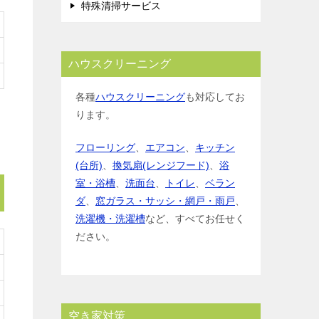
特殊清掃サービス
ハウスクリーニング
各種
ハウスクリーニング
も対応してお
ります。
フローリング
、
エアコン
、
キッチン
(台所)
、
換気扇(レンジフード)
、
浴
室・浴槽
、
洗面台
、
トイレ
、
ベラン
ダ
、
窓ガラス・サッシ・網戸・雨戸
、
洗濯機・洗濯槽
など、すべてお任せく
ださい。
空き家対策