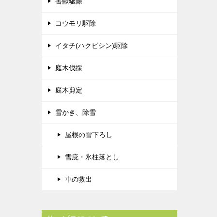
害獣駆除
コウモリ駆除
イタチ(ハクビシン)駆除
庭木伐採
庭木剪定
雪かき、除雪
屋根の雪下ろし
雪庇・氷柱落とし
車の救出