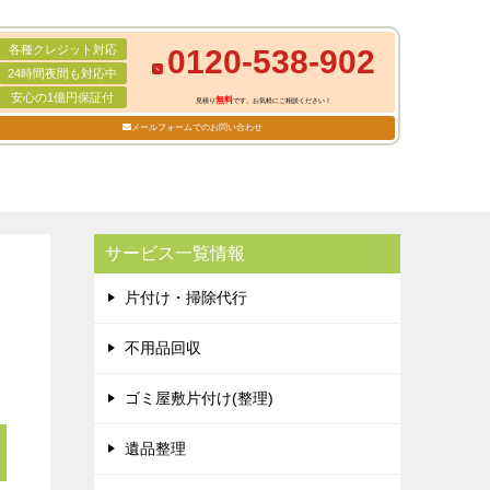
各種クレジット対応
0120-538-902
24時間夜間も対応中
安心の1億円保証付
無料
見積り
です。お気軽にご相談ください！
メールフォームでのお問い合わせ
サービス一覧情報
片付け・掃除代行
不用品回収
ゴミ屋敷片付け(整理)
遺品整理