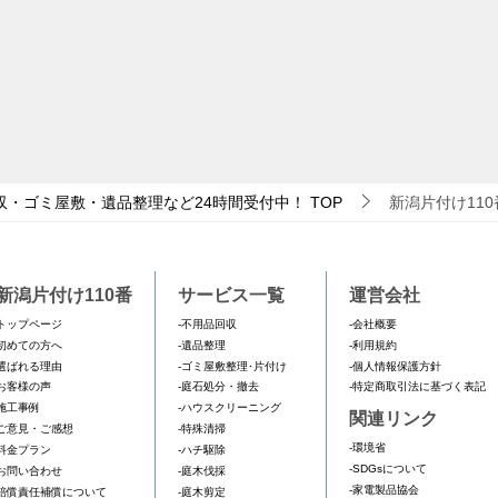
収・ゴミ屋敷・遺品整理など24時間受付中！
TOP
新潟片付け11
新潟片付け110番
サービス一覧
運営会社
トップページ
-不用品回収
-会社概要
初めての方へ
-遺品整理
-利用規約
選ばれる理由
-ゴミ屋敷整理･片付け
-個人情報保護方針
お客様の声
-庭石処分・撤去
-特定商取引法に基づく表記
施工事例
-ハウスクリーニング
関連リンク
ご意見・ご感想
-特殊清掃
-環境省
料金プラン
-ハチ駆除
-SDGsについて
お問い合わせ
-庭木伐採
-家電製品協会
賠償責任補償について
-庭木剪定