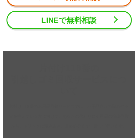
LINEで無料相談
片付け110番の
引越しゴミ回収サービスにつ
いて
片付け110番の不用品回収サービスでは、不用品回収の悩みや不
安を抱えている方に向けて、あなたの代わりに不用品の搬出作業
から、トラックに積み込み、最終処分まで一括して行います。