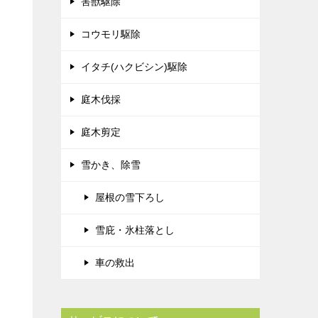
害獣駆除
コウモリ駆除
イタチ(ハクビシン)駆除
庭木伐採
庭木剪定
雪かき、除雪
屋根の雪下ろし
雪庇・氷柱落とし
車の救出