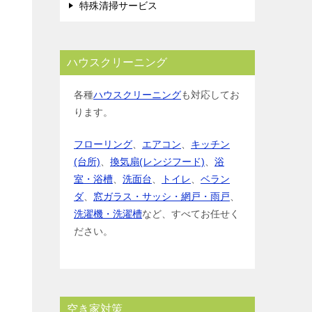
特殊清掃サービス
ハウスクリーニング
各種
ハウスクリーニング
も対応してお
ります。
フローリング
、
エアコン
、
キッチン
(台所)
、
換気扇(レンジフード)
、
浴
室・浴槽
、
洗面台
、
トイレ
、
ベラン
ダ
、
窓ガラス・サッシ・網戸・雨戸
、
洗濯機・洗濯槽
など、すべてお任せく
ださい。
空き家対策