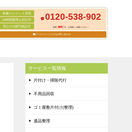
各種クレジット対応
0120-538-902
24時間夜間も対応中
安心の1億円保証付
無料
見積り
です。お気軽にご相談ください！
メールフォームでのお問い合わせ
サービス一覧情報
片付け・掃除代行
不用品回収
ゴミ屋敷片付け(整理)
遺品整理