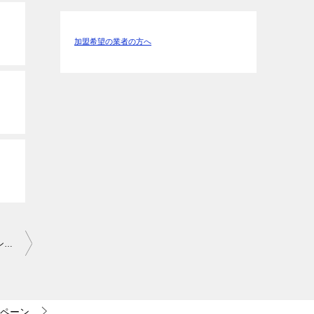
加盟希望の業者の方へ
【限定5名】 世界一美味しいオリーブオイル 片付け110番プレゼント！
ペーン