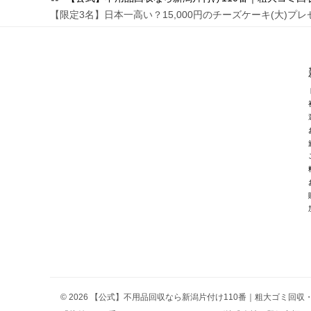
【限定3名】日本一高い？15,000円のチーズケーキ(大)プ
ゲ
ー
シ
ョ
ン
© 2026 【公式】不用品回収なら新潟片付け110番｜粗大ゴミ回