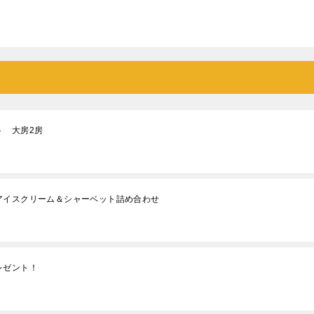
ト 大房2房
アイスクリーム＆シャーベット詰め合わせ
レゼント！