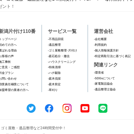
レゼント！
新潟片付け110番
サービス一覧
運営会社
トップページ
-不用品回収
-会社概要
初めての方へ
-遺品整理
-利用規約
選ばれる理由
-ゴミ屋敷整理･片付け
-個人情報保護方針
お客様の声
-庭石処分・撤去
-特定商取引法に基づく表記
施工事例
-ハウスクリーニング
関連リンク
ご意見・ご感想
-特殊清掃
-環境省
料金プラン
-ハチ駆除
-SDGsについて
お問い合わせ
-庭木伐採
-家電製品協会
賠償責任補償について
-庭木剪定
-遺品整理士協会
加盟希望の業者の方へ
-草刈り
収・ゴミ屋敷・遺品整理など24時間受付中！