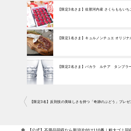
【限定3名さま】佐那河内産 さくらももいち
【限定1名さま】キュルノンチュエ オリジナ
【限定2名さま】バカラ ルチア タンブラー
投
【限定3名】反則技の美味しさを持つ「奇跡のぶどう」プレゼ
稿
ナ
ビ
【公式】不用品回収なら新潟片付け110番｜粗大ゴミ回