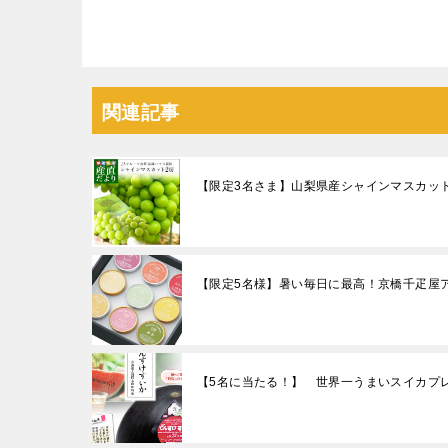
関連記事
【限定3名さま】山梨県産シャインマスカッ
【限定5名様】暑い毎日に最高！京橋千疋屋
【5名に当たる！】 世界一うまいスイカプ