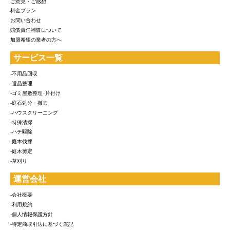
ご意見・ご感想
料金プラン
お問い合わせ
賠償責任補償について
加盟希望の業者の方へ
サービス一覧
-不用品回収
-遺品整理
-ゴミ屋敷整理･片付け
-庭石処分・撤去
-ハウスクリーニング
-特殊清掃
-ハチ駆除
-庭木伐採
-庭木剪定
-草刈り
運営会社
-会社概要
-利用規約
-個人情報保護方針
-特定商取引法に基づく表記