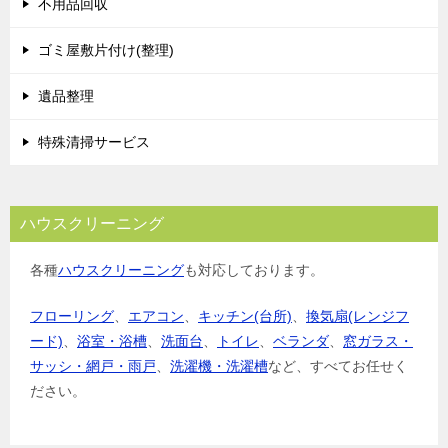
不用品回収
ョ
ゴミ屋敷片付け(整理)
ン
遺品整理
特殊清掃サービス
ハウスクリーニング
各種
ハウスクリーニング
も対応しております。
フローリング
、
エアコン
、
キッチン(台所)
、
換気扇(レンジフ
ード)
、
浴室・浴槽
、
洗面台
、
トイレ
、
ベランダ
、
窓ガラス・
サッシ・網戸・雨戸
、
洗濯機・洗濯槽
など、すべてお任せく
ださい。