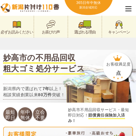
365日年中無休
新潟全域対応
必ずお読みください
お喜びの声
選ばれる理由
キャンペーン
妙高市の不用品回収
お客様満足度
粗大ゴミ処分サービス
点
新潟県内で選ばれて
7年
以上！
相談実績創業以来
80万件
突破！
妙高市不用品回収サービス・最短
最短
年中
立会
即日対応！
賠償責任保険加入済
即日
無休
不要
み！